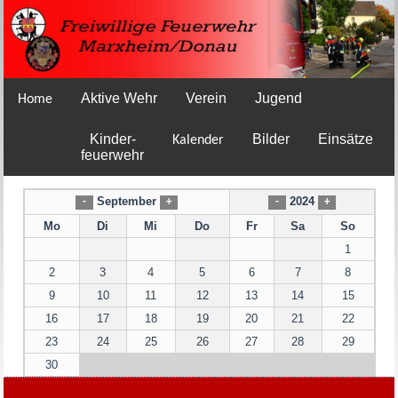
Aktive Wehr
Verein
Jugend
Home
Kinder-
Bilder
Einsätze
Kalender
feuerwehr
September
2024
-
+
-
+
Mo
Di
Mi
Do
Fr
Sa
So
1
2
3
4
5
6
7
8
9
10
11
12
13
14
15
16
17
18
19
20
21
22
23
24
25
26
27
28
29
30